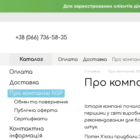
Перейти к основному контенту
+38 (066) 736-58-35
Каталог
Оплата
Доставка
Про компан
Оплата
Головна
Про компанію N
Про комп
Доставка
Про компанію NSP
Обмін та повернення
Історія компанії почал
Публічна оферта
першими у світі вироб
Сертифікати
рекомендованим для бо
штук.
Контактна
інформація
Потім Х'юзи придбали 3