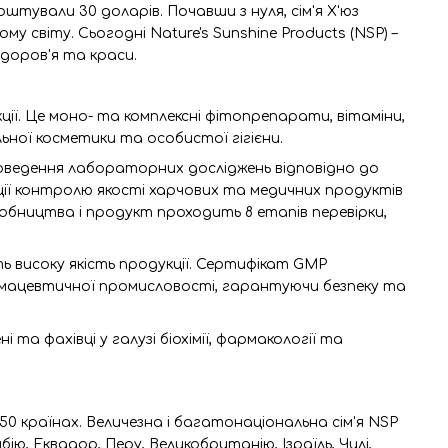
коштували 30 доларів. Почавши з нуля, сім'я Х'юз
світу. Сьогодні Nature's Sunshine Products (NSP) –
доров'я та краси.
ції. Це моно- та комплексні фітопрепарати, вітаміни,
ьної косметики та особистої гігієни.
проведення лабораторних досліджень відповідно до
ції контролю якості харчових та медичних продуктів
робництва і продукт проходить 8 етапів перевірки,
високу якість продукції. Сертифікат GMP
рмацевтичної промисловості, гарантуючи безпеку та
та фахівці у галузі біохімії, фармакології та
 50 країнах. Величезна і багатонаціональна сім'я NSP
ію, Еквадор, Перу, Великобританію, Ізраїль, Чилі,