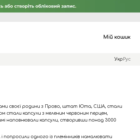
Мій кошик
Укр
Рус
членами своєї родини з Прово, штат Юта, США, стали
ом стали капсули з меленим червоним перцем,
амі наповнювали капсули, створивши понад 3000
л і попросили одного із племінників намалювати