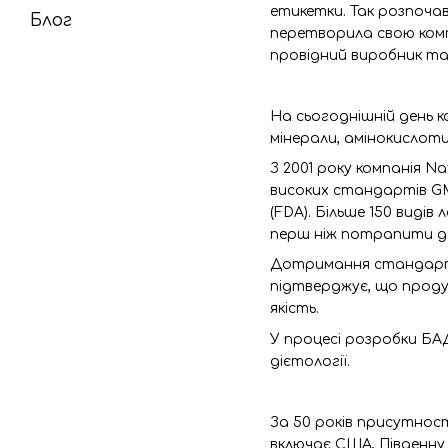
етикетки. Так розпочавс
Блог
перетворила свою компа
провідний виробник та
На сьогоднішній день к
мінерали, амінокислоти
З 2001 року компанія N
високих стандартів GM
(FDA). Більше 150 виді
перш ніж потрапити д
Дотримання стандарті
підтверджує, що проду
якість.
У процесі розробки БАДі
дієтології.
За 50 років присутност
включає США, Південну К