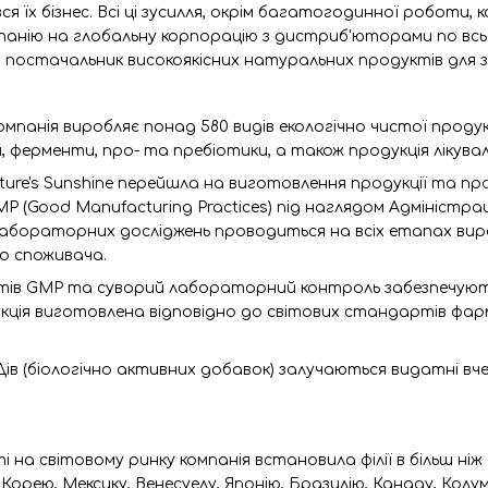
я їх бізнес. Всі ці зусилля, окрім багатогодинної роботи, 
нію на глобальну корпорацію з дистриб'юторами по всьому 
 постачальник високоякісних натуральних продуктів для з
омпанія виробляє понад 580 видів екологічно чистої продук
, ферменти, про- та пребіотики, а також продукція лікувал
ature's Sunshine перейшла на виготовлення продукції та 
P (Good Manufacturing Practices) під наглядом Адміністра
в лабораторних досліджень проводиться на всіх етапах ви
о споживача.
в GMP та суворий лабораторний контроль забезпечують 
кція виготовлена відповідно до світових стандартів фа
в (біологічно активних добавок) залучаються видатні вчені 
і на світовому ринку компанія встановила філії в більш ніж
орею, Мексику, Венесуелу, Японію, Бразилію, Канаду, Колумб