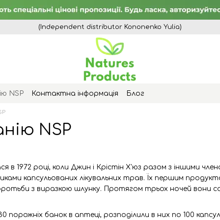
(Independent distributor Kononenko Yulia)
ію NSP
Контактна інформація
Блог
SP
анію NSP
ася в 1972 році, коли Джин і Крістін Х'юз разом з іншими 
никами капсульованих лікувальних трав. Їх першим продукт
ротьби з виразкою шлунку. Протягом трьох ночей вони с
0 порожніх банок в аптеці, розподілили в них по 100 капсу