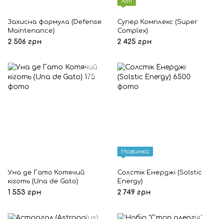
Хіт
Захисна формула (Defense
Супер Комплекс (Super
Maintenance)
Complex)
2 506 грн
2 425 грн
Новинка
Уна де Гато Котячий
Солстік Енерджі (Solstic
кіготь (Una de Gato)
Energy)
1 553 грн
2 749 грн