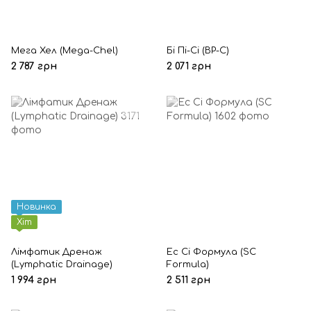
Мега Хел (Mega-Chel)
Бі Пі-Сі (BP-C)
2 787 грн
2 071 грн
Новинка
Хіт
Лімфатик Дренаж
Ес Сі Формула (SC
(Lymphatic Drainage)
Formula)
1 994 грн
2 511 грн