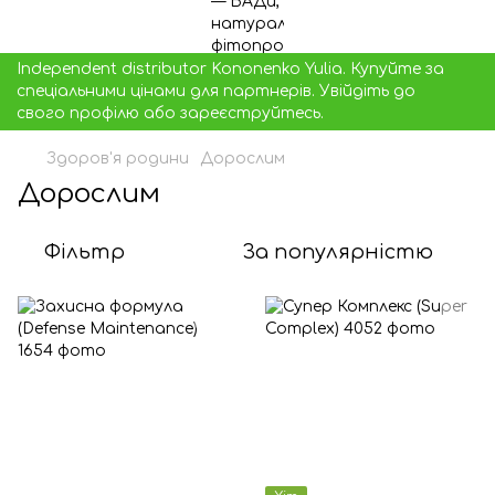
Independent distributor Kononenko Yulia. Купуйте за
спеціальними цінами для партнерів. Увійдіть до
свого профілю або зареєструйтесь.
Здоров'я родини
Дорослим
Дорослим
Фільтр
За популярністю