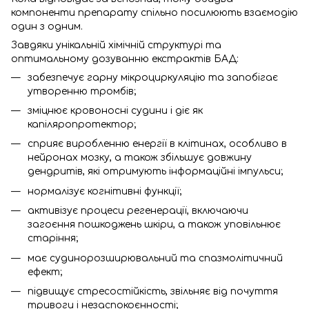
компоненти препарату спільно посилюють взаємодію
один з одним.
Завдяки унікальній хімічній структурі та
оптимальному дозуванню екстрактів БАД:
забезпечує гарну мікроциркуляцію та запобігає
утворенню тромбів;
зміцнює кровоносні судини і діє як
капіляропротектор;
сприяє виробленню енергії в клітинах, особливо в
нейронах мозку, а також збільшує довжину
дендритів, які отримують інформаційні імпульси;
нормалізує когнітивні функції;
активізує процеси регенерації, включаючи
загоєння пошкоджень шкіри, а також уповільнює
старіння;
має судинорозширювальний та спазмолітичний
ефект;
підвищує стресостійкість, звільняє від почуття
тривоги і незаспокоєнності;