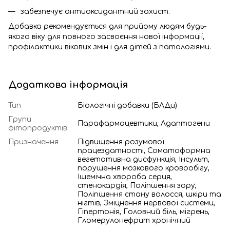
забезпечує антиоксидантний захист.
Добавка рекомендується для прийому людям будь-
якого віку для повного засвоєння нової інформації,
профілактики вікових змін і для дітей з патологіями.
Додаткова інформація
Тип
Біологічні добавки (БАДи)
Групи
Парафармацевтики, Адаптогени
фітопродуктів
Призначення
Підвищення розумової
працездатності, Соматоформна
вегетативна дисфункція, Інсульт,
порушення мозкового кровообігу,
Ішемічна хвороба серця,
стенокардія, Поліпшення зору,
Поліпшення стану волосся, шкіри та
нігтів, Зміцнення нервової системи,
Гіпертонія, Головний біль, мігрень,
Гломерулонефрит хронічний