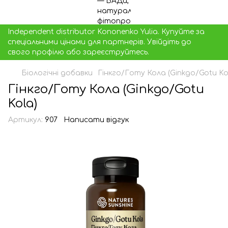
Independent distributor Kononenko Yulia. Купуйте за
спеціальними цінами для партнерів. Увійдіть до
свого профілю або зареєструйтесь.
Біологічні добавки
Гінкго/Готу Кола (Ginkgo/Gotu Ko
Гінкго/Готу Кола (Ginkgo/Gotu
Kola)
Артикул:
907
Написати відгук