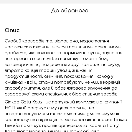
До обраного
Опис
Слабий кровообіг та, відповідно, недостатня
насиченість тканин киснем і поживними речовинами -
проблема, яка впливає на нормальне функціонування
всіх органів і систем без винятку. Головні болі,
запаморочення, погіршення зору, погіршення слуху,
втрата концентрації і уваги, зниження
продуктивності, оніміння, поколювання і холод у
кінцівках - всі ці стани потребують не лише корекції
способу життя, але й обов'язкового включення до
оздоровчої схеми спеціальних біоактивних засобів.
Ginkgo Gotu Kola - це потужний комплекс від компанії
НСП, який поєднує силу двох рослин, що
використовувалися тисячоліттями для стимуляції
кровотоку та підвищення мозкової активності. Гінкго
Білоба поліпшує притік артеріальної крові, а Готу
Кола відповідає за венозний, тому обидва