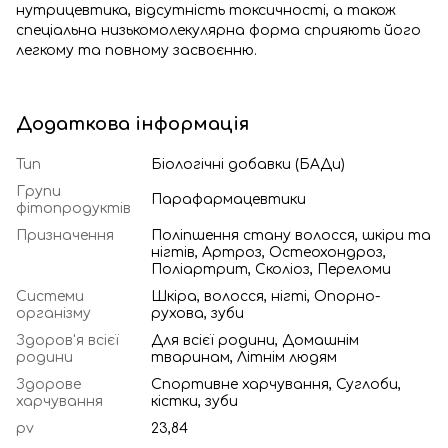
нутрицевтика, відсутність токсичності, а також
спеціальна низькомолекулярна форма сприяють його
легкому та повному засвоєнню.
Додаткова інформація
Тип
Біологічні добавки (БАДи)
Групи
Парафармацевтики
фітопродуктів
Призначення
Поліпшення стану волосся, шкіри та
нігтів, Артроз, Остеохондроз,
Поліартрит, Сколіоз, Переломи
Системи
Шкіра, волосся, нігті, Опорно-
організму
рухова, зуби
Здоров'я всієї
Для всієї родини, Домашнім
родини
тваринам, Літнім людям
Здорове
Спортивне харчування, Суглоби,
харчування
кістки, зуби
pv
23,84