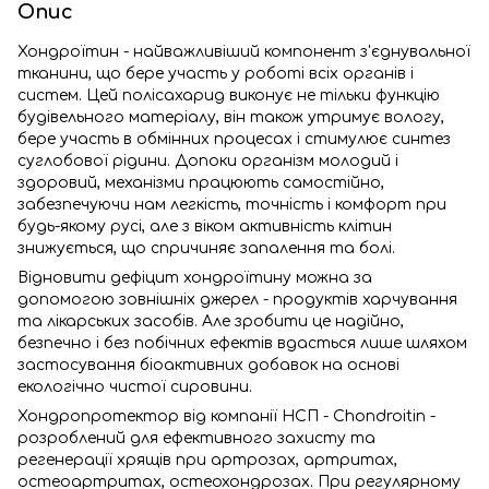
Опис
Хондроїтин - найважливіший компонент з'єднувальної
тканини, що бере участь у роботі всіх органів і
систем. Цей полісахарид виконує не тільки функцію
будівельного матеріалу, він також утримує вологу,
бере участь в обмінних процесах і стимулює синтез
суглобової рідини. Допоки організм молодий і
здоровий, механізми працюють самостійно,
забезпечуючи нам легкість, точність і комфорт при
будь-якому русі, але з віком активність клітин
знижується, що спричиняє запалення та болі.
Відновити дефіцит хондроїтину можна за
допомогою зовнішніх джерел - продуктів харчування
та лікарських засобів. Але зробити це надійно,
безпечно і без побічних ефектів вдасться лише шляхом
застосування біоактивних добавок на основі
екологічно чистої сировини.
Хондропротектор від компанії НСП - Chondroitin -
розроблений для ефективного захисту та
регенерації хрящів при артрозах, артритах,
остеоартритах, остеохондрозах. При регулярному