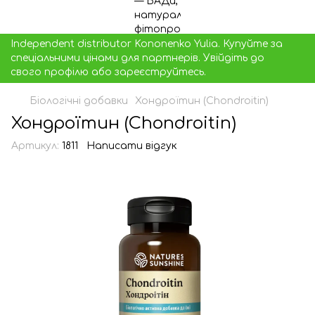
Independent distributor Kononenko Yulia. Купуйте за
спеціальними цінами для партнерів. Увійдіть до
свого профілю або зареєструйтесь.
Біологічні добавки
Хондроїтин (Chondroitin)
Хондроїтин (Chondroitin)
Артикул:
1811
Написати відгук