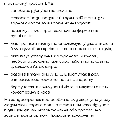
тривалому прийомі БАД:
запобігає руйнуванню скелета;
створює "водні подушки" в хрящовій товщі для
гарної амортизації і поглинання ударів;
пригнічує вплив протеолітичних ферментів-
руйнівників;
має протизапальну та анальгезуючу дію, знімаючи
біль в суглобах і хребті в стані спокою і при ходьбі;
активізує утворення гіалуронової кислоти,
необхідної, зокрема, для боротьби з патологіями
сухожиль, зв'язок, шкіри;
разом з вітамінами А, В, С, Е виступає в ролі
ентерального косметичного препарату;
бере участь в гальмуванні ліпаз, знижуючи рівень
холестерину в крові.
На хондропротектор особливо слід звернути увагу
людям після сорока років, а також всім, хто відчуває
підвищені фізичні навантаження або професійно
займається спортом. Природне походження