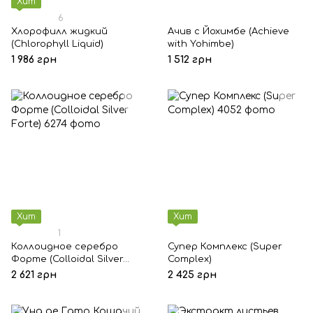
Хит
6
Хлорофилл жидкий
Ачив с Йохимбе (Achieve
(Chlorophyll Liquid)
with Yohimbe)
1 986 грн
1 512 грн
Хит
Хит
1
Коллоидное серебро
Супер Комплекс (Super
Форте (Colloidal Silver
Complex)
Forte)
2 621 грн
2 425 грн