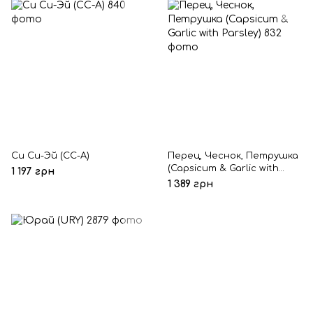
Си Си-Эй (CC-A)
Перец, Чеснок, Петрушка
(Capsicum & Garlic with
1 197 грн
Parsley)
1 389 грн