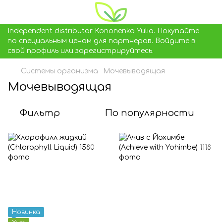
Independent distributor Kononenko Yulia. Покупайте
по специальным ценам для партнеров. Войдите в
свой профиль или зарегистрируйтесь.
Системы организма
Мочевыводящая
Мочевыводящая
Фильтр
По популярности
Новинка