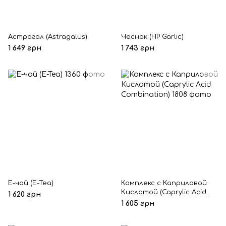
Астрагал (Astragalus)
Чеснок (HP Garlic)
1 649 грн
1 743 грн
Е-чай (E-Tea)
Комплекс с Каприловой
Кислотой (Caprylic Acid
1 620 грн
Combination)
1 605 грн