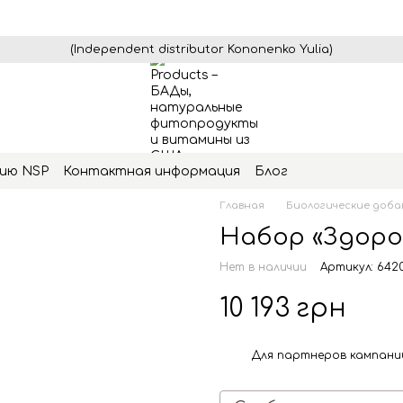
(Independent distributor Kononenko Yulia)
ию NSP
Контактная информация
Блог
Главная
Биологические доба
Набор «Здоро
Нет в наличии
Артикул: 642
10 193 грн
Для партнеров кампани
%