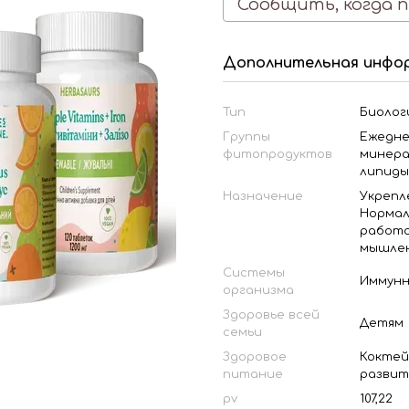
Сообщить, когда 
Дополнительная инфо
Тип
Биолог
Группы
Ежедне
фитопродуктов
минера
липиды
Назначение
Укрепл
Нормал
работо
мышле
Системы
Иммунн
организма
Здоровье всей
Детям
семьи
Здоровое
Коктей
питание
развит
pv
107,22