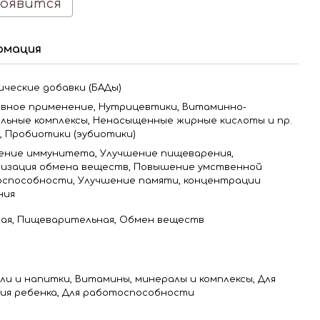
появится
рмация
ические добавки (БАДы)
вное применение, Нутрицевтики, Витаминно-
льные комплексы, Ненасыщенные жирные кислоты и пр.
, Пробиотики (эубиотики)
ение иммунитета, Улучшение пищеварения,
изация обмена веществ, Повышение умственной
способности, Улучшение памяти, концентрации
ния
ая, Пищеварительная, Обмен веществ
ли и напитки, Витамины, минералы и комплексы, Для
ия ребенка, Для работоспособности